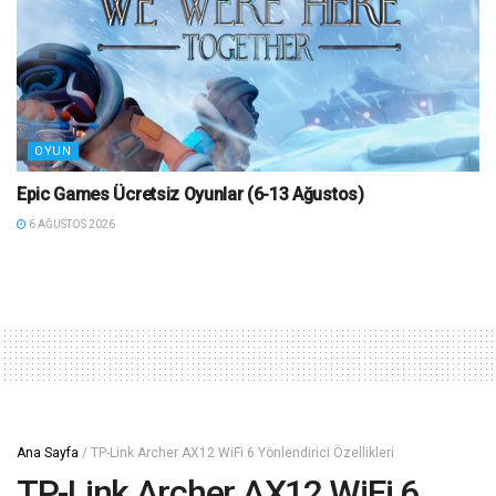
OYUN
Epic Games Ücretsiz Oyunlar (6-13 Ağustos)
6 AĞUSTOS 2026
Ana Sayfa
/
TP-Link Archer AX12 WiFi 6 Yönlendirici Özellikleri
TP-Link Archer AX12 WiFi 6