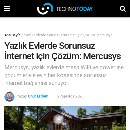
Ana Sayfa
/
Yazlık Evlerde Sorunsuz İnternet için Çözüm: Mercusys
Yazlık Evlerde Sorunsuz
İnternet için Çözüm: Mercusys
Mercusys, yazlık evlerde mesh WiFi ve powerline
çözümleriyle evin her köşesinde sorunsuz
internet bağlantısı sunuyor.
Yazar:
Onur Erdem
2 Ağustos 2023