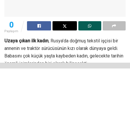
0
Paylaşım
Uzaya çıkan ilk kadın
, Rusya’da doğmuş tekstil işçisi bir
annenin ve traktör sürücüsünün kızı olarak dünyaya geldi.
Babasını çok küçük yaşta kaybeden kadın, gelecekte tarihin
önemli isimlerinden biri olarak bilinecekti.
Bu yazıda
Valentina Tereshkova
‘nın kim olduğundan
başlayarak nasıl bir hayat yaşadığına kadar her türlü noktaya
değineceğiz.
Uzaya Çıkan İlk Kadın Kimdi,
Nasıl Bir Hayat Yaşadı?
Valentina Tereshkova, uzaya çıkan ilk kadın olarak tarihin