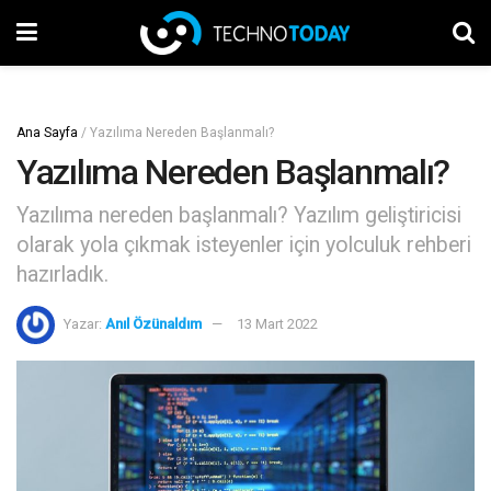
Ana Sayfa
/
Yazılıma Nereden Başlanmalı?
Yazılıma Nereden Başlanmalı?
Yazılıma nereden başlanmalı? Yazılım geliştiricisi
olarak yola çıkmak isteyenler için yolculuk rehberi
hazırladık.
Yazar:
Anıl Özünaldım
13 Mart 2022