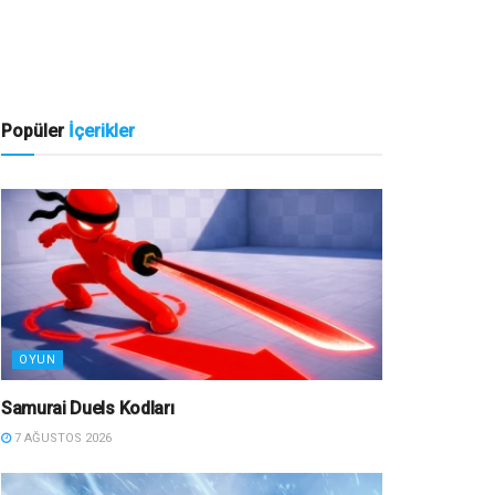
Popüler
İçerikler
OYUN
Samurai Duels Kodları
7 AĞUSTOS 2026