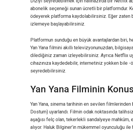
Diziyi seyredebilmek için hâlihazırda bir Netflix ab
abonelik seçeneği sunan ücretli bir platformdur. K
ödeyerek platforma kaydolabilirsiniz. Eğer zaten 
izlemeye başlayabilirsiniz.
Platformun sunduğu en büyük avantajlardan biri, he
Yan Yana filmini akıllı televizyonunuzdan, bilgisay
dilediğiniz zaman izleyebilirsiniz. Ayrıca Netflix 
cihazınıza kaydedebilir, internetiniz yokken bile -
seyredebilirsiniz.
Yan Yana Filminin Konus
Yan Yana, sinema tarihinin en sevilen filmlerinden 
Dostum) uyarlandı. Filmin odak noktasında talihs
aşağısı felç olan, tekerlekli sandalyeye mahkûm, 
alıyor. Haluk Bilginer’in mükemmel oyunculuğu ile h