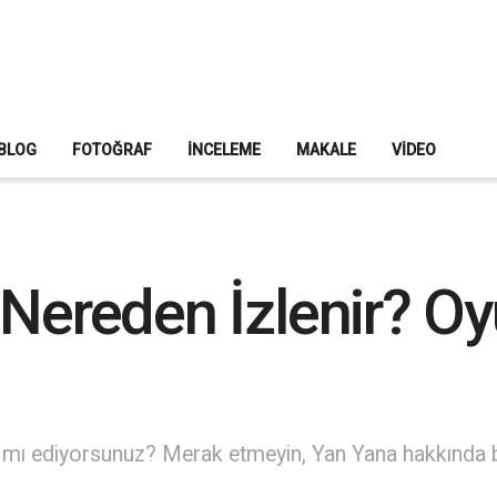
BLOG
FOTOĞRAF
İNCELEME
MAKALE
VIDEO
 Nereden İzlenir? Oy
k mı ediyorsunuz? Merak etmeyin, Yan Yana hakkında bi