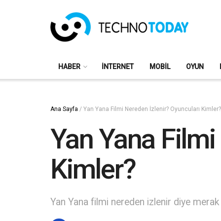
HABER
İNTERNET
MOBIL
OYUN
Ana Sayfa
/
Yan Yana Filmi Nereden İzlenir? Oyuncuları Kimler?
Yan Yana Filmi
Kimler?
Yan Yana filmi nereden izlenir diye mera