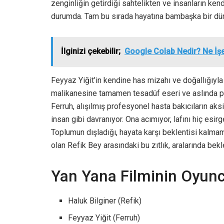
zenginliğin getirdiği sahtelikten ve insanların k
durumda. Tam bu sırada hayatına bambaşka bir dün
İlginizi çekebilir;
Google Colab Nedir? Ne İş
Feyyaz Yiğit’in kendine has mizahı ve doğallığıyla 
malikanesine tamamen tesadüf eseri ve aslında pek
Ferruh, alışılmış profesyonel hasta bakıcıların aks
insan gibi davranıyor. Ona acımıyor, lafını hiç esi
Toplumun dışladığı, hayata karşı beklentisi kalmamı
olan Refik Bey arasındaki bu zıtlık, aralarında be
Yan Yana Filminin Oyun
Haluk Bilginer (Refik)
Feyyaz Yiğit (Ferruh)