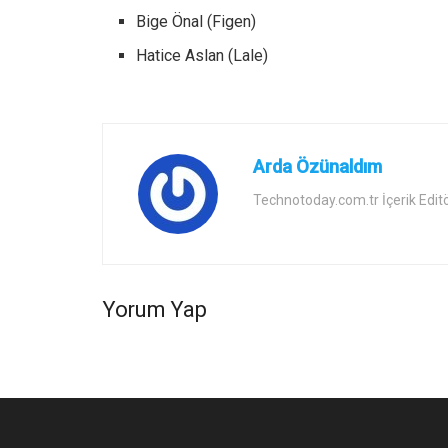
Bige Önal (Figen)
Hatice Aslan (Lale)
Arda Özünaldım
Technotoday.com.tr İçerik Edit
Yorum Yap