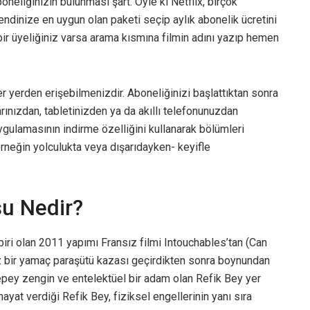
oneliğinizin bulunması şart. Öyle ki Netflix, birçok
endinize en uygun olan paketi seçip aylık abonelik ücretini
bir üyeliğiniz varsa arama kısmına filmin adını yazıp hemen
r yerden erişebilmenizdir. Aboneliğinizi başlattıktan sonra
arınızdan, tabletinizden ya da akıllı telefonunuzdan
uygulamasının indirme özelliğini kullanarak bölümleri
örneğin yolculukta veya dışarıdayken- keyifle
u Nedir?
biri olan 2011 yapımı Fransız filmi Intouchables’tan (Can
iz bir yamaç paraşütü kazası geçirdikten sonra boynundan
epey zengin ve entelektüel bir adam olan Refik Bey yer
ayat verdiği Refik Bey, fiziksel engellerinin yanı sıra