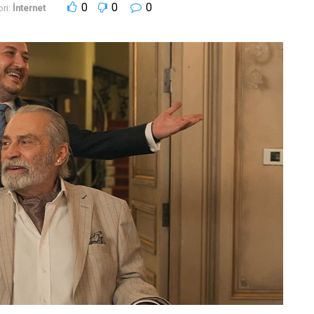
0
0
0
ri:
İnternet