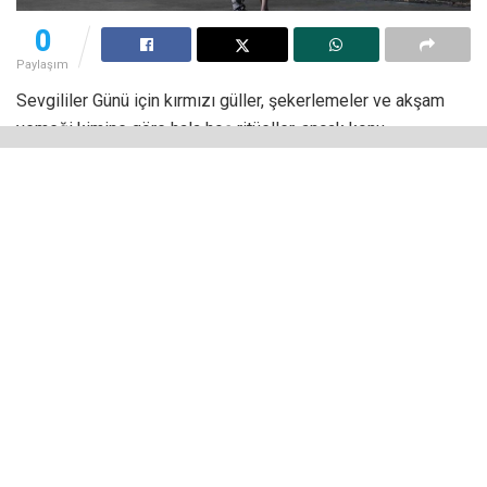
0
Paylaşım
Sevgililer Günü için kırmızı güller, şekerlemeler ve akşam
yemeği kimine göre hala hoş ritüeller, ancak konu
fonksiyonel bir hediye olduğunda akıllara daha çok
teknolojik ürünler geliyor. Peki,
Sevgililer Günü için
teknolojik hediye
söz konusu olduğunda hangileri öne
çıkıyor?
İşte bu soruya derinlemesine odaklandık, sorduk,
soruşturduk, eski-yeni çok sayıda ‘sevgiliden’ görüş aldık ve
karşınıza mükemmel bir listeyle çıktık.
Sevgililer Günü İçin Teknolojik
Hediye Önerileri