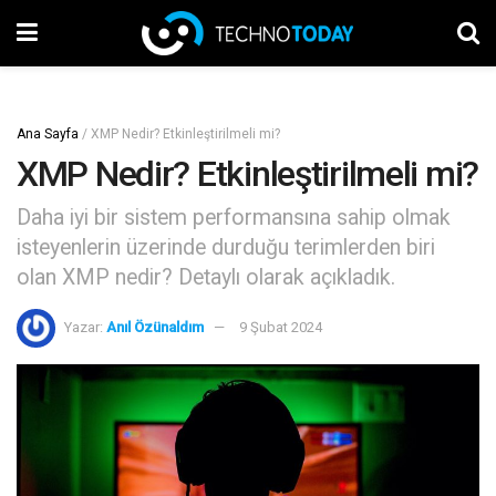
Ana Sayfa
/
XMP Nedir? Etkinleştirilmeli mi?
XMP Nedir? Etkinleştirilmeli mi?
Daha iyi bir sistem performansına sahip olmak
isteyenlerin üzerinde durduğu terimlerden biri
olan XMP nedir? Detaylı olarak açıkladık.
Yazar:
Anıl Özünaldım
9 Şubat 2024