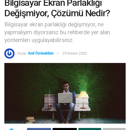
Bilgisayar Ekran Parlaklığı
Değişmiyor, Çözümü Nedir?
Bilgisayar ekran parlaklığı değişmiyor, ne
yapmalıyım diyorsanız bu rehberde yer alan
yöntemleri uygulayabilirsiniz.
Yazar:
Anıl Özünaldım
29 Kasım 2022