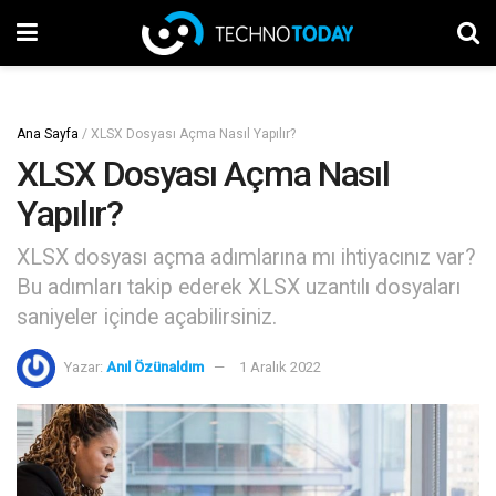
Ana Sayfa
/
XLSX Dosyası Açma Nasıl Yapılır?
XLSX Dosyası Açma Nasıl
Yapılır?
XLSX dosyası açma adımlarına mı ihtiyacınız var?
Bu adımları takip ederek XLSX uzantılı dosyaları
saniyeler içinde açabilirsiniz.
Yazar:
Anıl Özünaldım
1 Aralık 2022