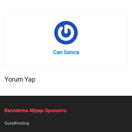
Can Genca
Yorum Yap
Barındırma Altyapı Sponsoru
GüzelHosting