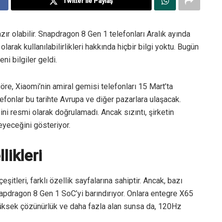
Twitter ile Paylaş
ır olabilir. Snapdragon 8 Gen 1 telefonları Aralık ayında
rak kullanılabilirlikleri hakkında hiçbir bilgi yoktu. Bugün
ni bilgiler geldi.
göre, Xiaomi’nin amiral gemisi telefonları 15 Mart’ta
efonlar bu tarihte Avrupa ve diğer pazarlara ulaşacak.
ni resmi olarak doğrulamadı. Ancak sızıntı, şirketin
eyeceğini gösteriyor.
likleri
şitleri, farklı özellik sayfalarına sahiptir. Ancak, bazı
apdragon 8 Gen 1 SoC’yi barındırıyor. Onlara entegre X65
üksek çözünürlük ve daha fazla alan sunsa da, 120Hz