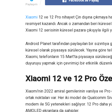
Facebook ile Paylaş
Paylaşım
Xiaomi
12 ve 12 Pro nihayet Çin dışına çıkmaya haz
resmiyet kazandı. Ancak o zamandan beri küresel ola
Xiaomi 12 serisinin küresel pazara çıkışıyla ilgili ye
Android Planet tarafından paylaşılan bir sızıntıya 
küresel olarak piyasaya sürülecek. Yayına göre tel
Xiaomi, telefonların 15 Mart’ta piyasaya sürüleceği
duyuruyu yapmak için çevrimiçi bir etkinlik düzenl
Xiaomi 12 ve 12 Pro Özel
Xiaomi’nin 2022 amiral gemilerinin vanilya ve Pro çe
ortak noktaları var. Her iki model de Qualcomm Sn
modem ile 5G yetenekleri sağlıyor. 12 Pro daha y
AMOLED ekranlara da sahipler.