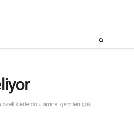
liyor
n özelliklerle dolu amiral gemileri çok