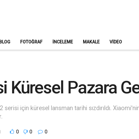
BLOG
FOTOĞRAF
İNCELEME
MAKALE
VIDEO
i Küresel Pazara Ge
erisi için küresel lansman tarihi sızdırıldı. Xiaomi'ni
.
0
0
0
l