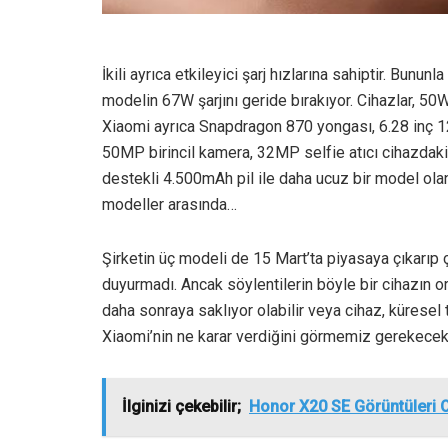
İkili ayrıca etkileyici şarj hızlarına sahiptir. Bunu
modelin 67W şarjını geride bırakıyor. Cihazlar, 50W
Xiaomi ayrıca Snapdragon 870 yongası, 6.28 inç 12
50MP birincil kamera, 32MP selfie atıcı cihazdaki 
destekli 4.500mAh pil ile daha ucuz bir model ol
modeller arasında…
Şirketin üç modeli de 15 Mart’ta piyasaya çıkarıp ç
duyurmadı. Ancak söylentilerin böyle bir cihazın ort
daha sonraya saklıyor olabilir veya cihaz, küresel
Xiaomi’nin ne karar verdiğini görmemiz gerekecek
İlginizi çekebilir;
Honor X20 SE Görüntüleri O