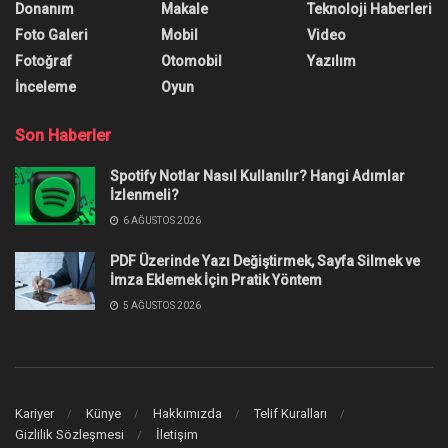
videosu Sony etkinliğinde
gelebilir
Yazar:
Onur Erdem
27 Haziran 2021
0
Paylaşım
XboxEra.com’dan Nick Baker’ın bir söylentisine göre
Sony
,