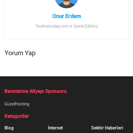
Onur Erdem
Technotoday.com.tr İçerik Editörü
Yorum Yap
Ana Sayfa
/
God of War: Ragnarok oynanış videosu Sony etkinliğinde
gelebilir
God of War: Ragnarok oynanış