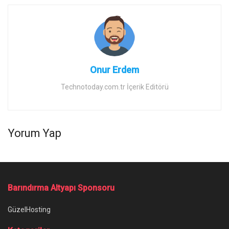
Onur Erdem
Technotoday.com.tr İçerik Editörü
Yorum Yap
Ana Sayfa
/
Microsoft Flight Simulator: Game Of The Year Edition Duyuruldu