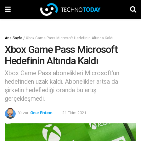
Ana Sayfa
/
Xbox Game Pass Microsoft Hedefinin Altında Kaldı
Xbox Game Pass Microsoft
Hedefinin Altında Kaldı
Xbox Game Pass abonelikleri Microsoft'un
hedefinden uzak kaldı. Abonelikler artsa da
şirketin hedeflediği oranda bu artış
gerçekleşmedi.
Yazar:
Onur Erdem
21 Ekim 2021