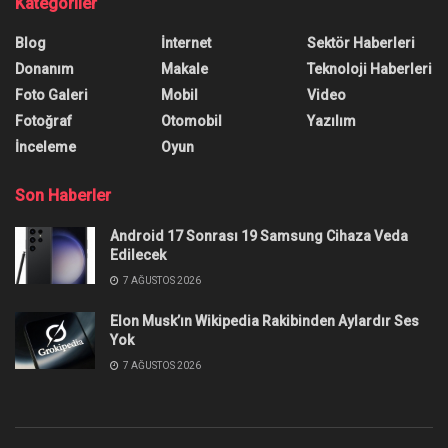
Microsoft Flight Simulator:
Game Of The Year Edition
Duyuruldu
Microsoft Flight Simulator: Game of the Year
Edition, DirectX 12 desteği içerecek. Ücretsiz
güncelleme 18 Kasım'da geliyor.
Yazar:
Onur Erdem
21 Ekim 2021