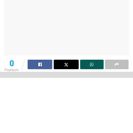
0
Paylaşım
Siber güvenlik uzmanları, Minecraft oyuncularının bilgisayar
korsanlarının oturum açma bilgileri, kripto cüzdan bilgileri
gibi kritik öneme sahip verileri ele geçirmeyi amaçlayan bir
grup siber suçlunun hedefi hâlinde olduğu konusunda
uyarıda bulundu.
Check Point Research (CPR), GitHub üzerinden paylaşılan
ve oyuncuları hedef alan sahte Minecraft modlarının içine