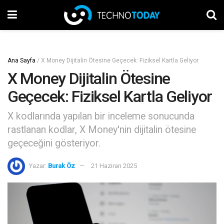
Ana Sayfa
/
X Money Dijitalin Ötesine Geçecek: Fiziksel Kartla Geliyor
X Money Dijitalin Ötesine
Geçecek: Fiziksel Kartla Geliyor
X kodlarında yapılan bir inceleme sonucunda
rastlanan kodlar, X Money'nin dijitalin ötesine
geçeceğini gösteriyor.
Yazar:
Burak Öz
21 Haziran 2025