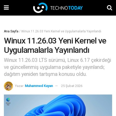
Ana Sayfa
/
Winux 11.26.03 Yeni Kernel ve Uygulamalarla Yayınlandı
Winux 11.26.03 Yeni Kernel ve
Uygulamalarla Yayınlandı
Winux 11.26.03 LTS sürümü, Linux 6.17 çekirdeği
ve güncellenmiş uygulama paketiyle yayınlandı;
dağıtım yeniden tartışma konusu oldu.
Yazar:
Muhammed Kayan
25 Şubat 2026