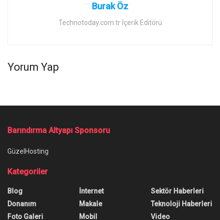
Burak Öz
Technotoday.com.tr İçerik Editörü
Yorum Yap
Barındırma Altyapı Sponsoru
GüzelHosting
Kategoriler
Blog
İnternet
Sektör Haberleri
Donanım
Makale
Teknoloji Haberleri
Foto Galeri
Mobil
Video