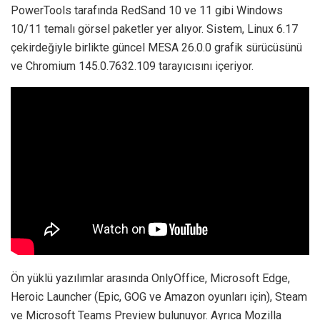
PowerTools tarafında RedSand 10 ve 11 gibi Windows
10/11 temalı görsel paketler yer alıyor. Sistem, Linux 6.17
çekirdeğiyle birlikte güncel MESA 26.0.0 grafik sürücüsünü
ve Chromium 145.0.7632.109 tarayıcısını içeriyor.
Ön yüklü yazılımlar arasında OnlyOffice, Microsoft Edge,
Heroic Launcher (Epic, GOG ve Amazon oyunları için), Steam
ve Microsoft Teams Preview bulunuyor. Ayrıca Mozilla