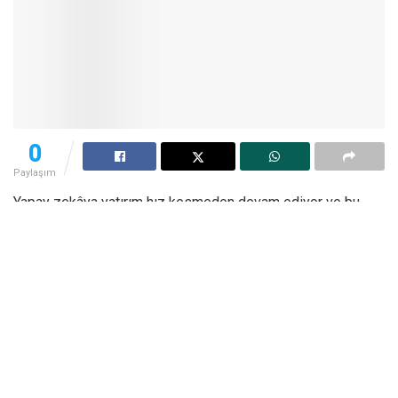
0
Paylaşım
Yapay zekâya yatırım hız kesmeden devam ediyor ve bu
yarışın en dikkat çeken aktörlerinden biri yine Elon Musk.
Grok isimli sohbet botuyla bilinen xAI girişimi, geçtiğimiz yıl
Tennessee’de Colossus adlı dev bir veri merkezi kurmuştu.
Ancak şimdi Musk, bu merkezin daha da büyüğü için kolları
sıvadı. “Colossus 2” olarak adlandırılan bu yeni proje,
yaklaşık 12 milyar dolarlık bir yatırım gerektiriyor. Musk, bu
parayı özel yatırım fonlarından toplamaya çalışıyor.