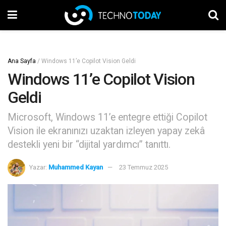
Ana Sayfa
/
Windows 11’e Copilot Vision Geldi
Windows 11’e Copilot Vision
Geldi
Microsoft, Windows 11’e entegre ettiği Copilot
Vision ile ekranınızı uzaktan izleyen yapay zekâ
destekli yeni bir “dijital yardımcı” tanıttı.
Yazar:
Muhammed Kayan
23 Temmuz 2025