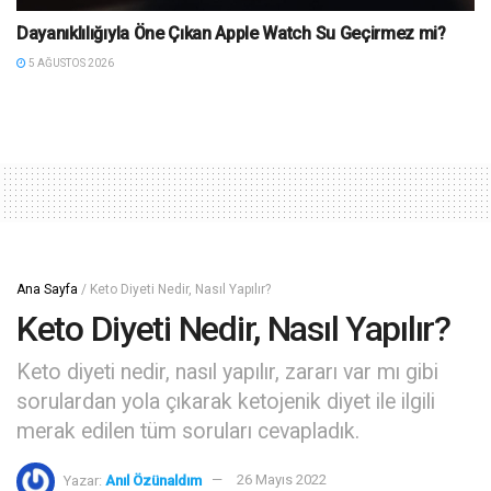
Dayanıklılığıyla Öne Çıkan Apple Watch Su Geçirmez mi?
5 AĞUSTOS 2026
Ana Sayfa
/
Keto Diyeti Nedir, Nasıl Yapılır?
Keto Diyeti Nedir, Nasıl Yapılır?
Keto diyeti nedir, nasıl yapılır, zararı var mı gibi
sorulardan yola çıkarak ketojenik diyet ile ilgili
merak edilen tüm soruları cevapladık.
Yazar:
Anıl Özünaldım
26 Mayıs 2022