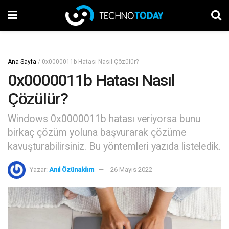
Ana Sayfa
/
0x0000011b Hatası Nasıl Çözülür?
0x0000011b Hatası Nasıl
Çözülür?
Windows 0x0000011b hatası veriyorsa bunu
birkaç çözüm yoluna başvurarak çözüme
kavuşturabilirsiniz. Bu yöntemleri yazıda listeledik.
Yazar:
Anıl Özünaldım
26 Mayıs 2022