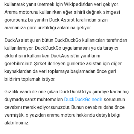
kullanarak yanıt üretmek için Wikipedia’dan veri çekiyor.
Arama motorunu kullanırken eğer sihirli değnek simgesi
görürseniz bu yanıtın Duck Assist tarafından sizin
aramanıza göre üretildiği anlamına geliyor.
DuckAssist şu an bütün DuckDuckGo kullanıcıları tarafından
kullanılamıyor. DuckDuckGo uygulamasını ya da tarayıcı
eklentisini kullanırken DuckAssist’in yanıtlarını
görebilirsiniz. Şirket ilerleyen günlerde asistan için diğer
kaynaklardan da veri toplamaya başlamadan önce geri
bildirim toplamak istiyor.
Gizlilik vaadi ile öne çıkan DuckDuckGo’yu şimdiye kadar hiç
duymadıysanız muhtemelen
DuckDuckGo nedir
sorusunun
cevabını merak ediyorsunuzdur. Bunun cevabını daha önce
vermiştik, o yazıdan arama motoru hakkında detaylı bilgi
alabilirsiniz.