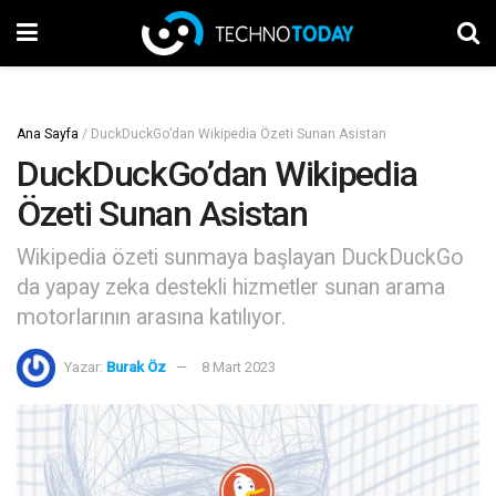
Ana Sayfa
/
DuckDuckGo’dan Wikipedia Özeti Sunan Asistan
DuckDuckGo’dan Wikipedia
Özeti Sunan Asistan
Wikipedia özeti sunmaya başlayan DuckDuckGo
da yapay zeka destekli hizmetler sunan arama
motorlarının arasına katılıyor.
Yazar:
Burak Öz
8 Mart 2023