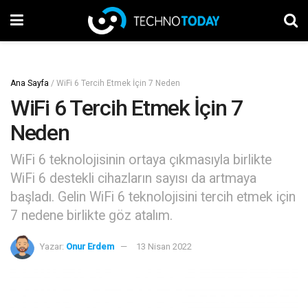
Ana Sayfa
/
WiFi 6 Tercih Etmek İçin 7 Neden
WiFi 6 Tercih Etmek İçin 7
Neden
WiFi 6 teknolojisinin ortaya çıkmasıyla birlikte
WiFi 6 destekli cihazların sayısı da artmaya
başladı. Gelin WiFi 6 teknolojisini tercih etmek için
7 nedene birlikte göz atalım.
Yazar:
Onur Erdem
13 Nisan 2022