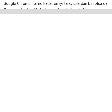
Google Chrome her ne kadar en iyi tarayıcılardan biri olsa da
Chrome durduruldu hatası
gibi çeşitli hatalarla zaman
zaman karşılaşabilirsiniz. Hiç beklemediğiniz bir anda
Chrome’un yanıt vermediğini içeren hata mesajı önünüze
çıkabilir.
Bu hata ortaya çıktığında favori web sitelerinizi ziyaret
edemez, Google gibi arama motorlarında belirli bir konu ile
ilgili araştırma yapamaz, internetten alışveriş yapamazsınız.
Kısacası internete bağlı olursunuz ancak kusursuz bir web
deneyimi yaşayamazsınız.
Neyse ki Chrome’un yanıt vermemesi sorununu çözüme
kavuşturmak için başvurulabilecek birkaç çözüm yolu var.
Bunları hemen uygulamak istiyorsanız aşağıdaki maddelere
geçebilirsiniz.
Chrome Durduruldu Hatası İçin