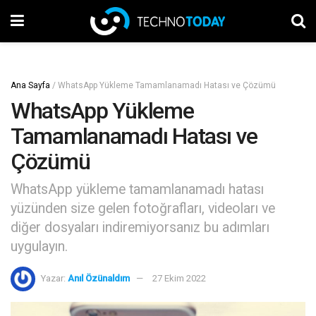
Ana Sayfa
/
WhatsApp Yükleme Tamamlanamadı Hatası ve Çözümü
WhatsApp Yükleme
Tamamlanamadı Hatası ve
Çözümü
WhatsApp yükleme tamamlanamadı hatası
yüzünden size gelen fotoğrafları, videoları ve
diğer dosyaları indiremiyorsanız bu adımları
uygulayın.
Yazar:
Anıl Özünaldım
27 Ekim 2022