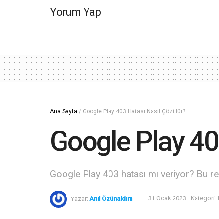
Yorum Yap
Ana Sayfa
/
Google Play 403 Hatası Nasıl Çözülür?
Google Play 40
Google Play 403 hatası mı veriyor? Bu re
Yazar:
Anıl Özünaldım
31 Ocak 2023
Kategori: