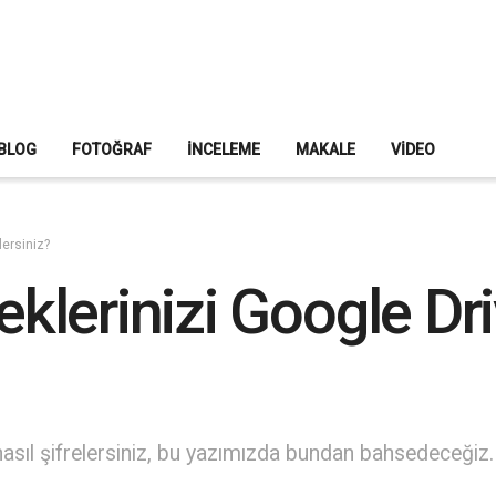
BLOG
FOTOĞRAF
İNCELEME
MAKALE
VIDEO
lersiniz?
erinizi Google Driv
asıl şifrelersiniz, bu yazımızda bundan bahsedeceğiz. H