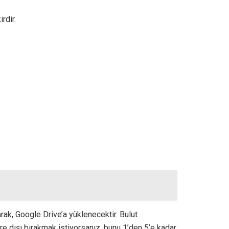
rdir.
ak, Google Drive’a yüklenecektir. Bulut
e dışı bırakmak istiyorsanız, bunu 1’den 5’e kadar