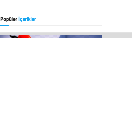
Popüler
İçerikler
OYUN
Samurai Duels Kodları
7 AĞUSTOS 2026