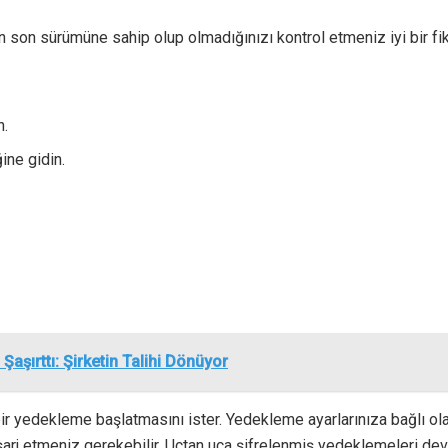
n sürümüne sahip olup olmadığınızı kontrol etmeniz iyi bir fiki
n.
ine gidin.
 Şaşırttı: Şirketin Talihi Dönüyor
r yedekleme başlatmasını ister. Yedekleme ayarlarınıza bağlı olar
arj etmeniz gerekebilir. Uçtan uca şifrelenmiş yedeklemeleri devr