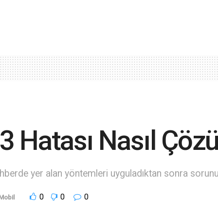
3 Hatası Nasıl Çözü
hberde yer alan yöntemleri uyguladıktan sonra sorunu
0
0
0
Mobil