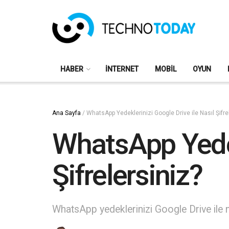
HABER
İNTERNET
MOBIL
OYUN
Ana Sayfa
/
WhatsApp Yedeklerinizi Google Drive ile Nasıl Şifre
WhatsApp Yedekl
Şifrelersiniz?
WhatsApp yedeklerinizi Google Drive ile n