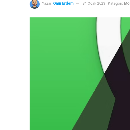
Yazar:
Onur Erdem
31 Ocak 2023
Kategori:
Mob