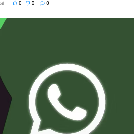
0
0
0
il