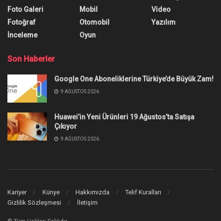
TikTok'ta sadece yazı paylaşma artık mümkün.
Kullanıcılar, fotoğraf ve video içerikli gönderilerin
yanı sıra yazı da paylaşabilecek.
Yazar:
Burak Öz
25 Temmuz 2023
0
Paylaşım
TikTok’ta sadece yazı paylaşma
mümkün hâle geldi.