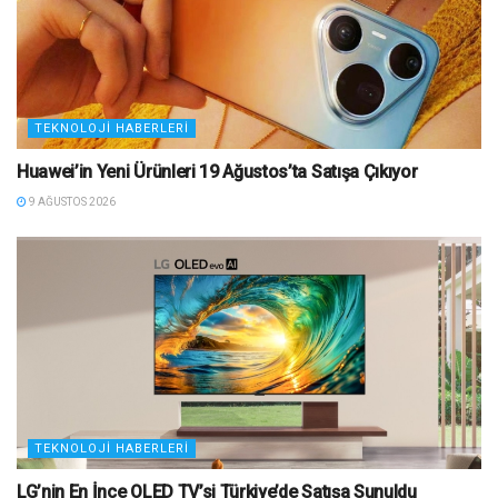
TEKNOLOJI HABERLERI
Huawei’in Yeni Ürünleri 19 Ağustos’ta Satışa Çıkıyor
9 AĞUSTOS 2026
TEKNOLOJI HABERLERI
LG’nin En İnce OLED TV’si Türkiye’de Satışa Sunuldu