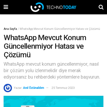
Ana Sayfa
/
WhatsApp Mevcut Konum Güncellenmiyor Hatası ve Çözümü
WhatsApp Mevcut Konum
Güncellenmiyor Hatası ve
Çözümü
WhatsApp mevcut konum güncellenmiyor, nasıl
bir çözüm yolu izlenmelidir diye merak
ediyorsanız bu rehberdeki yöntemlere başvurun.
Yazar:
Anıl Özünaldım
25 Temmuz 2023