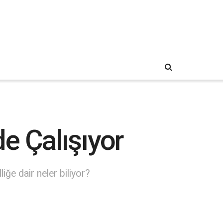
e Çalışıyor
iğe dair neler biliyor?