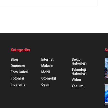
r?
 Telefon Nasıl Açıl
 için hangi yöntemlere başvurulabilir? Bu soruların cev