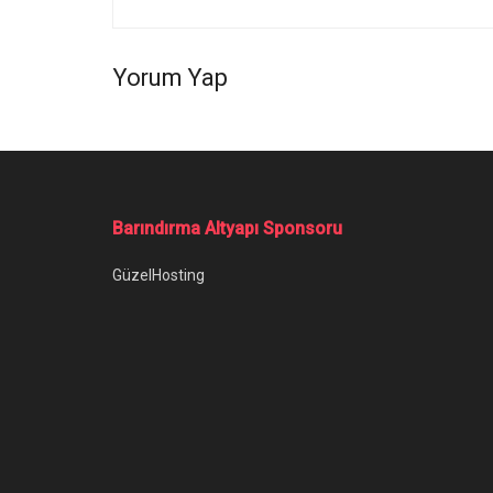
Yorum Yap
Ana Sayfa
/
Güç Tuşu Bozuk Telefon Nasıl Açılır? Yöntemi Nedi
Güç Tuşu Bozuk
Nedir?
Güç tuşu bozuk telefon nasıl açılır, bunun