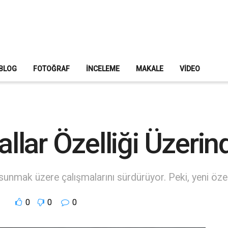
BLOG
FOTOĞRAF
İNCELEME
MAKALE
VIDEO
lar Özelliği Üzerind
 sunmak üzere çalışmalarını sürdürüyor. Peki, yeni özell
0
0
0