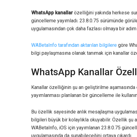
WhatsApp kanallar
özelliğini yakında herkese suna
güncelleme yayımladı. 23.8.0.75 sürümünde görül
uygulamasından çok daha fazlası olmaya bir adım d
WABetaInfo tarafından aktarılan bilgilere
göre What
bilgi paylaşmasına olanak tanımak için kanallar özell
WhatsApp Kanallar Özell
Kanallar özelliğinin şu an geliştirilme aşamasında ol
yayımlanması planlanan bir güncelleme ile kullanı
Bu özellik sayesinde anlık mesajlaşma uygulamasını
bilgileri büyük bir kolaylıkla okuyabilir. Özellik 
WABetaInfo, iOS için yayımlanan 23.8.0.75 günce
uygulamasında da sunabileceğini ortaya çıkardı.