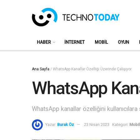
HABER
İNTERNET
MOBIL
OYUN
Ana Sayfa
/
WhatsApp Kanallar Özelliği Üzerinde Çalışıyor
WhatsApp Kanal
WhatsApp kanallar özelliğini kullanıcılara
Yazar:
Burak Öz
23 Nisan 2023
Kategori:
Mobil