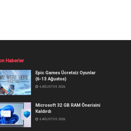
ır? Yöntemi
abına rehberimizden ulaşabilirsiniz.