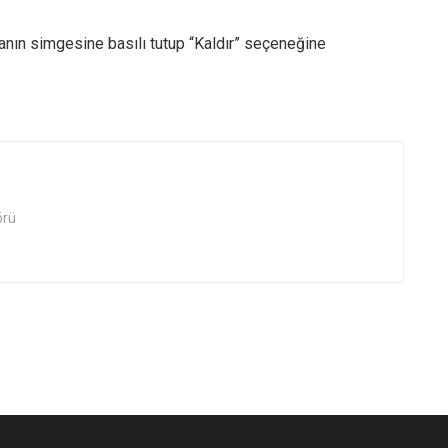
manın simgesine basılı tutup “Kaldır” seçeneğine
örü