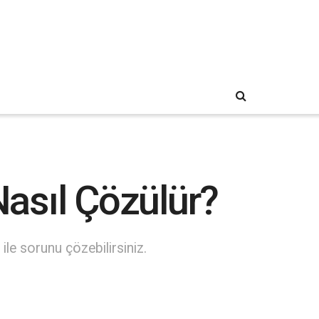
asıl Çözülür?
le sorunu çözebilirsiniz.