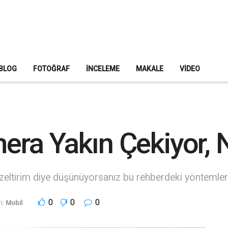
BLOG
FOTOĞRAF
İNCELEME
MAKALE
VIDEO
a Yakın Çekiyor, N
eltirim diye düşünüyorsanız bu rehberdeki yöntemler i
0
0
0
i:
Mobil