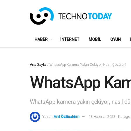
HABER
İNTERNET
MOBIL
OYUN
Ana Sayfa
/
WhatsApp Kamera Yakın Çekiyor, Nasıl Çözülür?
WhatsApp Kamer
WhatsApp kamera yakın çekiyor, nasıl düz
Yazar:
Anıl Özünaldım
13 Haziran 2023
Kategor