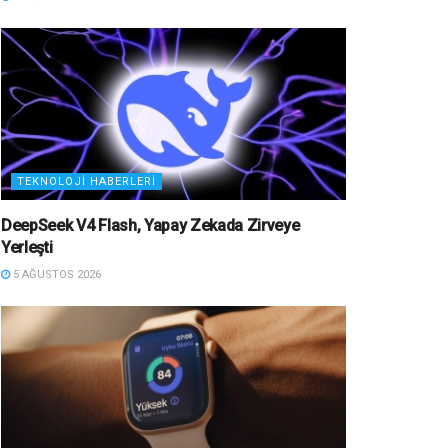
TEKNOLOJI HABERLERI
DeepSeek V4 Flash, Yapay Zekada Zirveye
Yerleşti
5 AĞUSTOS 2026