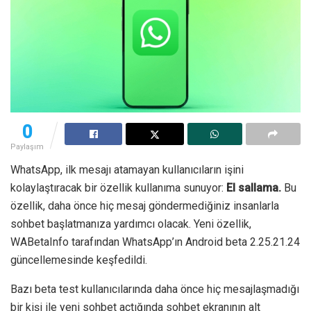
0
Paylaşım
WhatsApp, ilk mesajı atamayan kullanıcıların işini
kolaylaştıracak bir özellik kullanıma sunuyor:
El sallama.
Bu
özellik, daha önce hiç mesaj göndermediğiniz insanlarla
sohbet başlatmanıza yardımcı olacak. Yeni özellik,
WABetaInfo tarafından WhatsApp’ın Android beta 2.25.21.24
güncellemesinde keşfedildi.
Bazı beta test kullanıcılarında daha önce hiç mesajlaşmadığı
bir kişi ile yeni sohbet açtığında sohbet ekranının alt