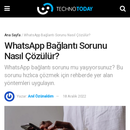
Ana Sayfa
/
WhatsApp Bağlantı Sorunu Nasıl Çözülür?
WhatsApp Bağlantı Sorunu
Nasıl Çözülür?
WhatsApp bağlantı sorunu mu yaşıyorsunuz? Bu
sorunu hızlıca çözmek için rehberde yer alan
yöntemleri uygulayın.
Yazar:
Anıl Özünaldım
18 Aralık 2022