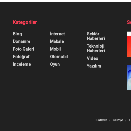
 Nasıl Üretiliyor?
0
0
0
nanım
,
Teknoloji Haberleri
,
Video