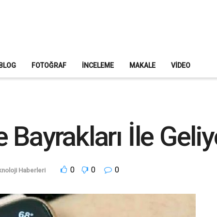
BLOG
FOTOĞRAF
İNCELEME
MAKALE
VIDEO
Bayrakları İle Geliy
0
0
0
noloji Haberleri