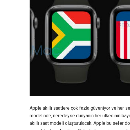
Apple akıllı saatlere çok fazla güveniyor ve her se
modelinde, neredeyse dünyanın her ülkesinin bayra
akıllı saat modeli oluşturulacak. Apple bu sefer doğr