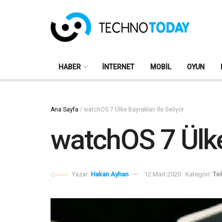
HABER
İNTERNET
MOBIL
OYUN
Ana Sayfa
/
watchOS 7 Ülke Bayrakları İle Geliyor
watchOS 7 Ülke 
Yazar:
Hakan Ayhan
12 Mart 2020
Kategori:
Tek