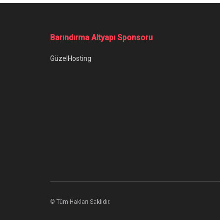
Ana Sayfa
/
JBL Hoparlörler Nasıl Üretiliyor?
JBL Hoparlörler
Yazar:
technotoday
12 Mart 2020
Kategori:
Do