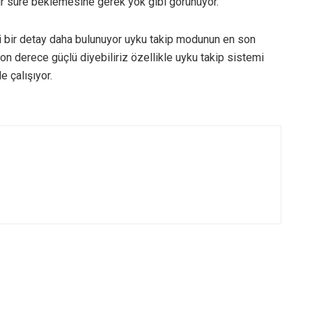
bir süre beklemesine gerek yok gibi görünüyor.
mli bir detay daha bulunuyor uyku takip modunun en son
n derece güçlü diyebiliriz özellikle uyku takip sistemi
e çalışıyor.