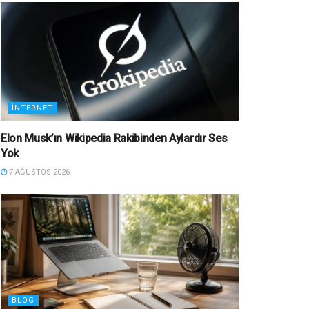
İNTERNET
Elon Musk’ın Wikipedia Rakibinden Aylardır Ses
Yok
7 AĞUSTOS 2026
BLOG