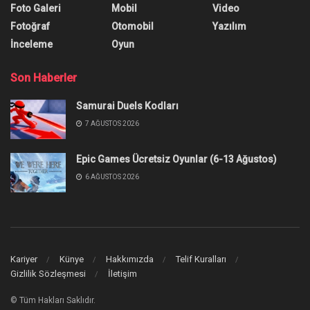
İstemiyor
Microsoft, eski Windows 10 sürümü kullanımına
son verilmesi için hatırlatma yaptı. Kullanıcıları
yeni sürüme yönlendirdi.
Yazar:
Burak Öz
15 Mayıs 2023
0
Paylaşım