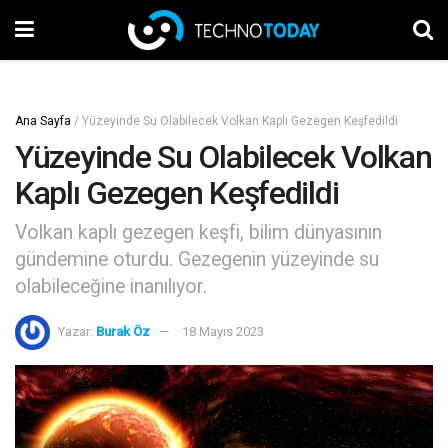
Ana Sayfa
/
Yüzeyinde Su Olabilecek Volkan Kaplı Gezegen Keşfedildi
Yüzeyinde Su Olabilecek Volkan
Kaplı Gezegen Keşfedildi
Volkan kaplı gezegen keşfi, bilim dünyasının
gündemine oturdu. Gezegenin yüzeyinde su
olabileceğine inanılıyor.
Yazar:
Burak Öz
18 Mayıs 2023