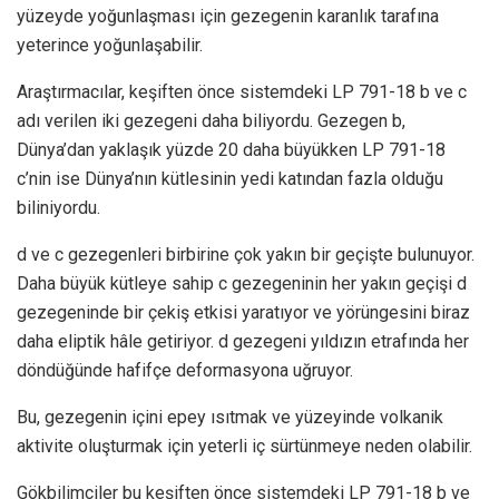
yüzeyde yoğunlaşması için gezegenin karanlık tarafına
yeterince yoğunlaşabilir.
Araştırmacılar, keşiften önce sistemdeki LP 791-18 b ve c
adı verilen iki gezegeni daha biliyordu. Gezegen b,
Dünya’dan yaklaşık yüzde 20 daha büyükken LP 791-18
c’nin ise Dünya’nın kütlesinin yedi katından fazla olduğu
biliniyordu.
d ve c gezegenleri birbirine çok yakın bir geçişte bulunuyor.
Daha büyük kütleye sahip c gezegeninin her yakın geçişi d
gezegeninde bir çekiş etkisi yaratıyor ve yörüngesini biraz
daha eliptik hâle getiriyor. d gezegeni yıldızın etrafında her
döndüğünde hafifçe deformasyona uğruyor.
Bu, gezegenin içini epey ısıtmak ve yüzeyinde volkanik
aktivite oluşturmak için yeterli iç sürtünmeye neden olabilir.
Gökbilimciler bu keşiften önce sistemdeki LP 791-18 b ve