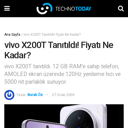
Ana Sayfa
/
vivo X200T Tanıtıldı! Fiyatı Ne Kadar?
vivo X200T Tanıtıldı! Fiyatı Ne
Kadar?
vivo X200T tanıtıldı. 12 GB RAM'e sahip telefon,
AMOLED ekran üzerinde 120Hz yenileme hızı ve
5000 nit parlaklık sunuyor.
Yazar:
Burak Öz
27 Ocak 2026