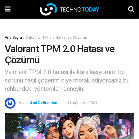
Ana Sayfa
/
Valorant TPM 2.0 Hatası ve Çözümü
Valorant TPM 2.0 Hatası ve
Çözümü
Valorant TPM 2.0 hatası ile karşılaşıyorum, bu
sorunu nasıl çözerim diye merak ediyorsanız bu
rehberdeki yöntemleri deneyin.
Yazar:
Anıl Özünaldım
31 Ağustos 2023