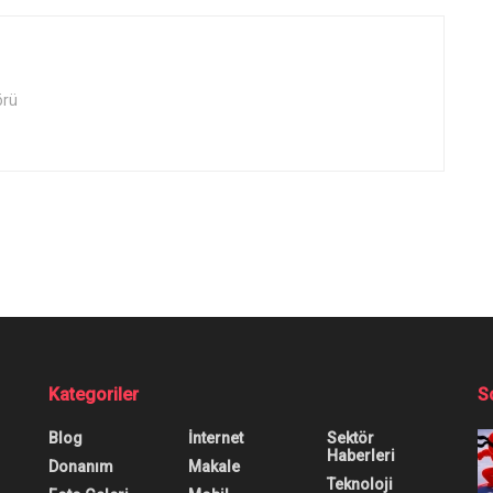
örü
cak