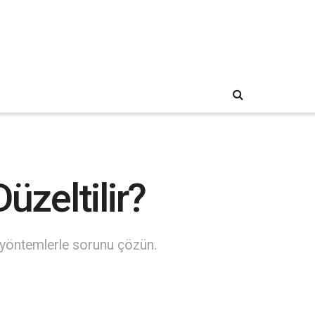
üzeltilir?
 yöntemlerle sorunu çözün.