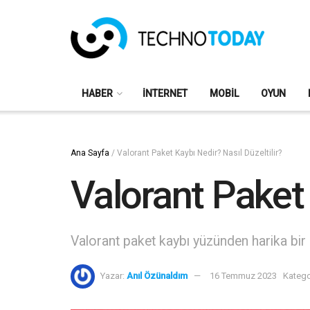
HABER
İNTERNET
MOBIL
OYUN
Ana Sayfa
/
Valorant Paket Kaybı Nedir? Nasıl Düzeltilir?
Valorant Paket 
Valorant paket kaybı yüzünden harika bi
Yazar:
Anıl Özünaldım
16 Temmuz 2023
Katego