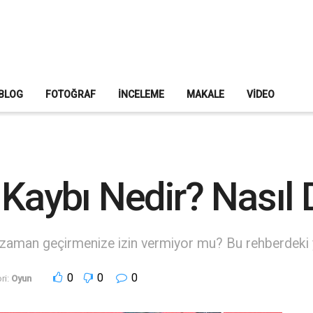
BLOG
FOTOĞRAF
İNCELEME
MAKALE
VIDEO
Kaybı Nedir? Nasıl D
r zaman geçirmenize izin vermiyor mu? Bu rehberdeki
0
0
0
ri:
Oyun