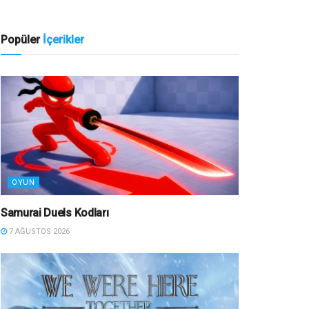
Popüler
İçerikler
OYUN
Samurai Duels Kodları
7 AĞUSTOS 2026