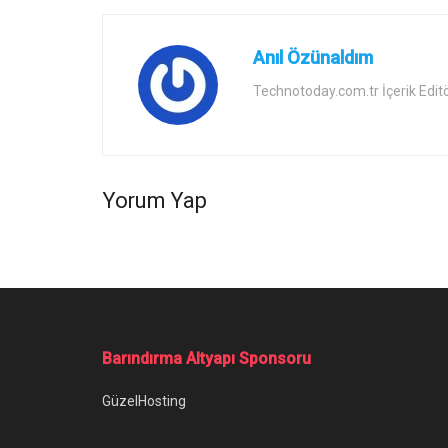
Anıl Özünaldım
Technotoday.com.tr İçerik Edit
Yorum Yap
Ana Sayfa
/
GTA 6 Görüntülerini Sızdıran Hacker Yargılanmaya