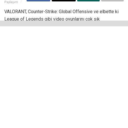
Paylaşım
VALORANT, Counter-Strike: Global Offensive ve elbette ki
League of Legends gibi video oyunlarını çok sık
oynuyorsanız kendinizi
pre nedir
gibi sorulara yanıt ararken
bulabilirsiniz. Özellikle League of Legends’ta bazı
oyuncuların “bot pre” dediğine şahit olabilirsiniz.
Bu kadar sık kullanılan bir sözcüğün ne anlama geldiğini
merak etmeniz son derece normaldir. Birkaç tahmininiz
olabilir fakat varsayımlar üzerinden gitmek yerine sizi direkt
doğru cevaba götürecek olan bu yazıda pre kelimesinin ne
anlamda kullanıldığını öğrenmek daha mantıklı olacaktır.
Pre Nedir?
Pre sözcüğü, premade kelimesinden gelir.
Premade
sözcüğü ise önceden hazırlanmış anlamını taşır. İki ya da
daha fazla oyuncunun oyunu birlikte oynamak için planlama