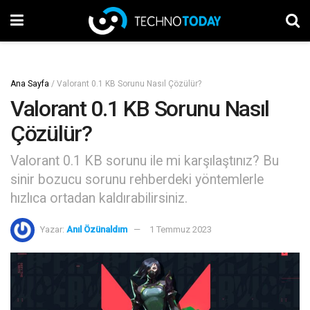
Ana Sayfa
/
Valorant 0.1 KB Sorunu Nasıl Çözülür?
Valorant 0.1 KB Sorunu Nasıl
Çözülür?
Valorant 0.1 KB sorunu ile mi karşılaştınız? Bu
sinir bozucu sorunu rehberdeki yöntemlerle
hızlıca ortadan kaldırabilirsiniz.
Yazar:
Anıl Özünaldım
1 Temmuz 2023