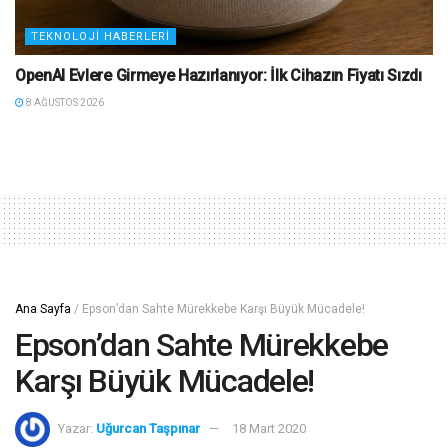
TEKNOLOJI HABERLERI
OpenAI Evlere Girmeye Hazırlanıyor: İlk Cihazın Fiyatı Sızdı
8 AĞUSTOS 2026
Ana Sayfa
/
Epson’dan Sahte Mürekkebe Karşı Büyük Mücadele!
Epson’dan Sahte Mürekkebe
Karşı Büyük Mücadele!
Yazar:
Uğurcan Taşpınar
18 Mart 2020