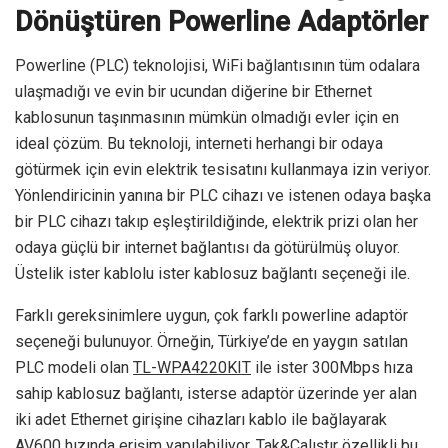
Dönüştüren Powerline Adaptörler
Powerline (PLC) teknolojisi, WiFi bağlantısının tüm odalara
ulaşmadığı ve evin bir ucundan diğerine bir Ethernet
kablosunun taşınmasının mümkün olmadığı evler için en
ideal çözüm. Bu teknoloji, interneti herhangi bir odaya
götürmek için evin elektrik tesisatını kullanmaya izin veriyor.
Yönlendiricinin yanına bir PLC cihazı ve istenen odaya başka
bir PLC cihazı takıp eşleştirildiğinde, elektrik prizi olan her
odaya güçlü bir internet bağlantısı da götürülmüş oluyor.
Üstelik ister kablolu ister kablosuz bağlantı seçeneği ile.
Farklı gereksinimlere uygun, çok farklı powerline adaptör
seçeneği bulunuyor. Örneğin, Türkiye’de en yaygın satılan
PLC modeli olan
TL-WPA4220KIT
ile ister 300Mbps hıza
sahip kablosuz bağlantı, isterse adaptör üzerinde yer alan
iki adet Ethernet girişine cihazları kablo ile bağlayarak
AV600 hızında erişim yapılabiliyor. Tak&Çalıştır özellikli bu