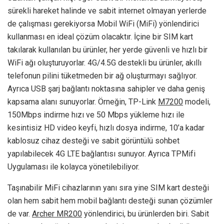
sürekli hareket halinde ve sabit internet olmayan yerlerde
de çalışması gerekiyorsa Mobil WiFi (MiFi) yönlendirici
kullanması en ideal çözüm olacaktır. İçine bir SIM kart
takılarak kullanılan bu ürünler, her yerde güvenli ve hızlı bir
WiFi ağı oluşturuyorlar. 4G/4.5G destekli bu ürünler, akıllı
telefonun pilini tüketmeden bir ağ oluşturmayı sağlıyor.
Ayrıca USB şarj bağlantı noktasına sahipler ve daha geniş
kapsama alanı sunuyorlar. Örneğin, TP-Link
M7200
modeli,
150Mbps indirme hızı ve 50 Mbps yükleme hızı ile
kesintisiz HD video keyfi, hızlı dosya indirme, 10’a kadar
kablosuz cihaz desteği ve sabit görüntülü sohbet
yapılabilecek 4G LTE bağlantısı sunuyor. Ayrıca TPMifi
Uygulaması ile kolayca yönetilebiliyor.
Taşınabilir MiFi cihazlarının yanı sıra yine SIM kart desteği
olan hem sabit hem mobil bağlantı desteği sunan çözümler
de var.
Archer MR200
yönlendirici, bu ürünlerden biri. Sabit