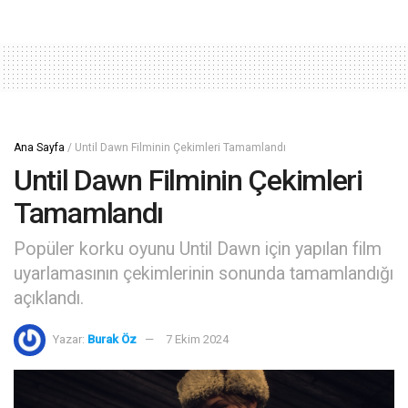
Ana Sayfa
/
Until Dawn Filminin Çekimleri Tamamlandı
Until Dawn Filminin Çekimleri
Tamamlandı
Popüler korku oyunu Until Dawn için yapılan film
uyarlamasının çekimlerinin sonunda tamamlandığı
açıklandı.
Yazar:
Burak Öz
7 Ekim 2024