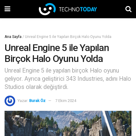
Ana Sayfa
/
Unreal Engine 5 ile Yapılan Birçok Halo Oyunu Yolda
Unreal Engine 5 ile Yapılan
Birçok Halo Oyunu Yolda
Unreal Engine 5 ile yapılan birçok Halo oyunu
geliyor. Ayrıca geliştirici 343 Industries, adını Halo
Studios olarak değiştirdi.
Yazar:
Burak Öz
7 Ekim 2024