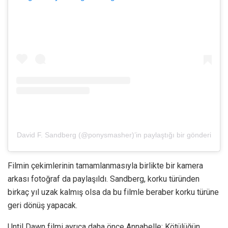
David F. Sandberg (@ponysmasher)’in paylaştığı bir gönderi
Filmin çekimlerinin tamamlanmasıyla birlikte bir kamera
arkası fotoğraf da paylaşıldı. Sandberg, korku türünden
birkaç yıl uzak kalmış olsa da bu filmle beraber korku türüne
geri dönüş yapacak.
Until Dawn filmi ayrıca daha önce Annabelle: Kötülüğün