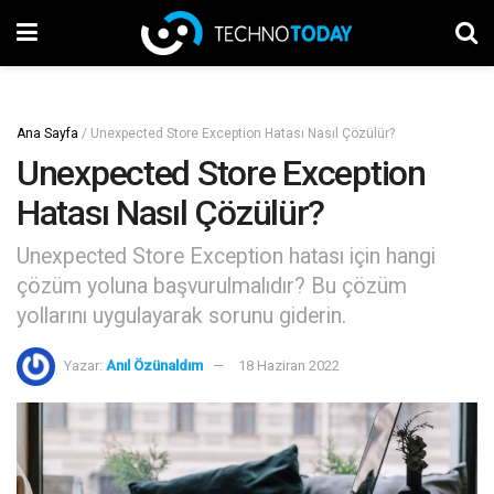
Ana Sayfa
/
Unexpected Store Exception Hatası Nasıl Çözülür?
Unexpected Store Exception
Hatası Nasıl Çözülür?
Unexpected Store Exception hatası için hangi
çözüm yoluna başvurulmalıdır? Bu çözüm
yollarını uygulayarak sorunu giderin.
Yazar:
Anıl Özünaldım
18 Haziran 2022