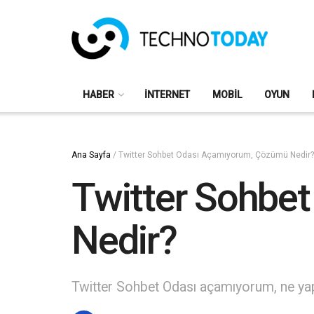
HABER
İNTERNET
MOBIL
OYUN
Ana Sayfa
/
Twitter Sohbet Odası Açamıyorum, Çözümü Nedir?
Twitter Sohbe
Nedir?
Twitter Sohbet Odası açamıyorum, ne yap