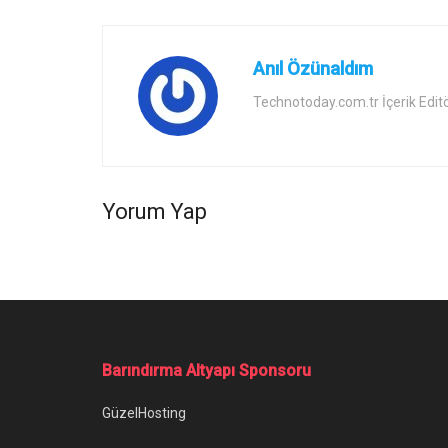
Anıl Özünaldım
Technotoday.com.tr İçerik Edit
Yorum Yap
Ana Sayfa
/
TikTok Ücretli Video İzleme Dönemini Başlatabilir