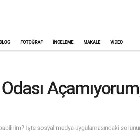
BLOG
FOTOĞRAF
İNCELEME
MAKALE
VIDEO
t Odası Açamıyoru
abilirim? İşte sosyal medya uygulamasındaki sorunu