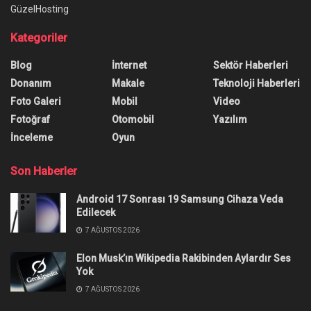
Ana Sayfa
/
Yeni The Marvels Fragmanı Yayımlandı
Yeni The Marvels Fragmanı
Yayımlandı
The Marvels'ın yeni fragmanı resmen yayımlandı.
2 dakikadan daha uzun olan fragman, filme
detaylı bir bakış attırıyor.
Yazar:
Burak Öz
22 Temmuz 2023