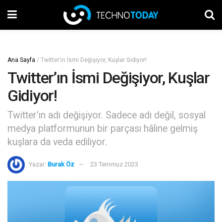
Ana Sayfa
/
Twitter’ın İsmi Değişiyor, Kuşlar Gidiyor!
Twitter’ın İsmi Değişiyor, Kuşlar
Gidiyor!
Twitter'ın adı değişiyor. Sadece adı değil, sosyal
medya platformunun bir parçası hâline gelmiş
kuşlara da veda ediliyor.
Yazar:
Burak Öz
23 Temmuz 2023