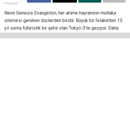
Paylaşım
Neon Genesis Evangelion, her anime hayranının mutlaka
izlemesi gereken dizilerden biridir. Büyük bir felaketten 15
yıl sonra fütüristik bir şehir olan Tokyo-3’te geçiyor. Daha
önce hiç izlemediyseniz
Evangelion izleme sırası
konusunda biraz kafa karışıklığı yaratabilir.
Şimdiye kadar Evangelion için birkaç yeniden yapım ve
devam filmi hazırlandı. Serinin uzun bir yapım listesinden
oluşması, izleyicilerin de seriyi hangi sırayla izlemesi
gerektiği hakkında soru işaretlerinin olmasına yol açıyor.
Bu seriyi eğer daha önce hiç izlemediyseniz ve daha fazla
vakit kaybetmeden başlamak istiyorsanız aşağıdaki izleme
sırasını takip edebilirsiniz.
Evangelion İzleme Sırası Nedir?