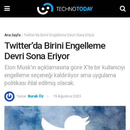
Ana Sayfa
/
Twitter’da Birini Engelleme Devri Sona Eriyor
Twitter’da Birini Engelleme
Devri Sona Eriyor
Elon Musk'ın açıklamasına göre X'te bir kullanıcıyı
engelleme seçeneği kaldırılıyor ama uygulama
politikası ihlal edilmiş olacak.
Yazar:
Burak Öz
19 Ağustos 2023