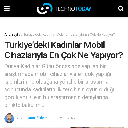
Ana Sayfa
/
Türkiye’deki Kadınlar Mobil Cihazlarıyla En Çok Ne Yapıyor?
Türkiye’deki Kadınlar Mobil
Cihazlarıyla En Çok Ne Yapıyor?
Dünya Kadınlar Günü öncesinde yapılan bir
araştırmada mobil cihazlarıyla en çok yaptığı
işlemlerin ne olduğuna yönelik bir araştırma
sonucunda kadınların ilk tercihinin oyun olduğu
görülüyor. Gelin bu araştırmanın detaylarına
birlikte bakalım...
Yazar:
Onur Erdem
2 Mart 2022