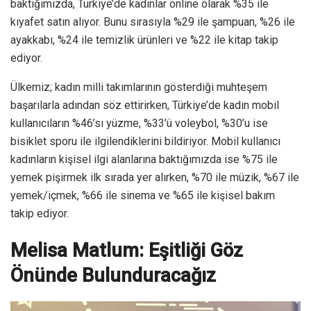
baktığımızda, Türkiye’de kadınlar online olarak %35 ile
kıyafet satın alıyor. Bunu sırasıyla %29 ile şampuan, %26 ile
ayakkabı, %24 ile temizlik ürünleri ve %22 ile kitap takip
ediyor.
Ülkemiz; kadın milli takımlarının gösterdiği muhteşem
başarılarla adından söz ettirirken, Türkiye’de kadın mobil
kullanıcıların %46’sı yüzme, %33’ü voleybol, %30’u ise
bisiklet sporu ile ilgilendiklerini bildiriyor. Mobil kullanıcı
kadınların kişisel ilgi alanlarına baktığımızda ise %75 ile
yemek pişirmek ilk sırada yer alırken, %70 ile müzik, %67 ile
yemek/içmek, %66 ile sinema ve %65 ile kişisel bakım
takip ediyor.
Melisa Matlum: Eşitliği Göz
Önünde Bulunduracağız