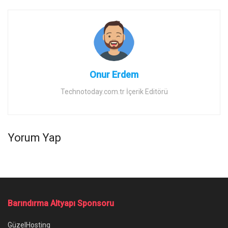
Onur Erdem
Technotoday.com.tr İçerik Editörü
Yorum Yap
Barındırma Altyapı Sponsoru
GüzelHosting