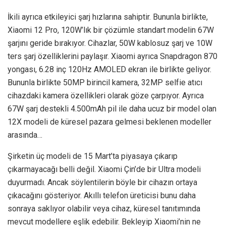
İkili ayrıca etkileyici şarj hızlarına sahiptir. Bununla birlikte,
Xiaomi 12 Pro, 120W’lık bir çözümle standart modelin 67W
şarjını geride bırakıyor. Cihazlar, 50W kablosuz şarj ve 10W
ters şarj özelliklerini paylaşır. Xiaomi ayrıca Snapdragon 870
yongası, 6.28 inç 120Hz AMOLED ekran ile birlikte geliyor.
Bununla birlikte 50MP birincil kamera, 32MP selfie atıcı
cihazdaki kamera özellikleri olarak göze çarpıyor. Ayrıca
67W şarj destekli 4.500mAh pil ile daha ucuz bir model olan
12X modeli de küresel pazara gelmesi beklenen modeller
arasında…
Şirketin üç modeli de 15 Mart’ta piyasaya çıkarıp
çıkarmayacağı belli değil. Xiaomi Çin’de bir Ultra modeli
duyurmadı. Ancak söylentilerin böyle bir cihazın ortaya
çıkacağını gösteriyor. Akıllı telefon üreticisi bunu daha
sonraya saklıyor olabilir veya cihaz, küresel tanıtımında
mevcut modellere eşlik edebilir. Bekleyip Xiaomi’nin ne