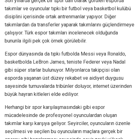
Son yıllarda gerçek bir spor dalı olarak görülen esporda
takımlar ve oyuncular tıpkı bir futbol veya basketbol kulübü
disiplini içerisinde ortak antrenmanlar yapıyor. Diğer
takımlardan da transferler yaparak takımlarını güçlendirmeye
çalışıyor. Türk espor takımları incelenecek olduğunda
bununla ilgili pek çok örnek görülebilir.
Espor dünyasında da tıpkı futbolda Messi veya Ronaldo,
basketbolda LeBron James, teniste Federer veya Nadal
gibi süper starlar bulunuyor. Milyonlarca takipçisi olan
esporda yaşanan üst düzey rekabet ve aidiyet duygusu
sayesinde turnuvalarda tribünler doluyor, internet üzerinden
büyük hayran kitleleri elde ediliyor.
Herhangi bir spor karşılaşmasındaki gibi espor
mücadelesinde de profesyonel oyunculardan oluşan
takımlar karşı karşıya geliyor. Seyirciler, oyuncuların özenle
seçilmesi ve seçilen bu oyuncuların maçlara gerçek bir