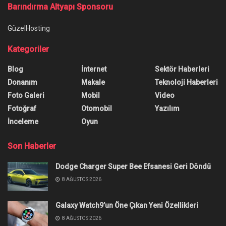
Ana Sayfa
/
iMac, MacBook Air, MacBook Pro! İdeal Mac Hangisi?
iMac, MacBook Air, MacBook
Pro! İdeal Mac Hangisi?
M1 çipli MacBook Air ve iMac ile yeni M1 Pro
çipi bulunan MacBook Pro arasında mı kaldınız?
İşte karar vermenize yardımcı olacak bir kılavuz…
Yazar:
Onur Erdem
10 Mart 2022