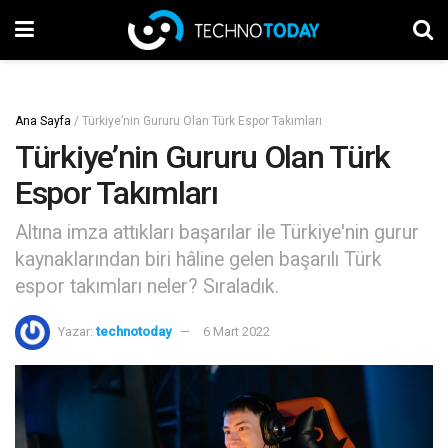
Ana Sayfa
/
Türkiye’nin Gururu Olan Türk Espor Takımları
Türkiye’nin Gururu Olan Türk
Espor Takımları
Altına imza attıkları başarılar ile Türkiye'nin gurur
kaynaklarından biri hâline gelen başarılı Türk
espor takımları neler? Sıraladık.
Yazar:
technotoday
6 Mart 2022