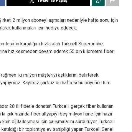
Twitter ile Paylaş
 Şirket, 2 milyon aboneyi aşmaları nedeniyle hafta sonu için
olarak kullanmaları için hediye edecek.
mlesinin karşılığını hızla alan Turkcell Superonline,
ımlarına hız kesmeden devam ederek 55 bin kilometre fiberi
ağmen iki milyon müşteriyi aştıklarını belirterek,
e yapıyoruz. Kayıtsız şartsız bu hafta sonu boyuncu tüm
dar 28 ili fiberle donatan Turkcell, gerçek fiber kullanan
rla ışık hızında fiber altyapıyı beş milyon hane için hazır
ye’nin dijitalleşmesi için çalışmalarını sürdürüyor. Turkcell
katıldığı bir toplantıya ev sahipliği yapan Turkcell Genel