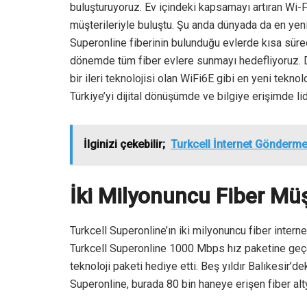
buluşturuyoruz. Ev içindeki kapsamayı artıran Wi-Fi
müşterileriyle buluştu. Şu anda dünyada da en yeni 
Superonline fiberinin bulunduğu evlerde kısa sür
dönemde tüm fiber evlere sunmayı hedefliyoruz. Duv
bir ileri teknolojisi olan WiFi6E gibi en yeni tekno
Türkiye’yi dijital dönüşümde ve bilgiye erişimde li
İlginizi çekebilir;
Turkcell İnternet Gönderme 
İki Milyonuncu Fiber Müş
Turkcell Superonline’ın iki milyonuncu fiber interne
Turkcell Superonline 1000 Mbps hız paketine geçen A
teknoloji paketi hediye etti. Beş yıldır Balıkesir’d
Superonline, burada 80 bin haneye erişen fiber alt