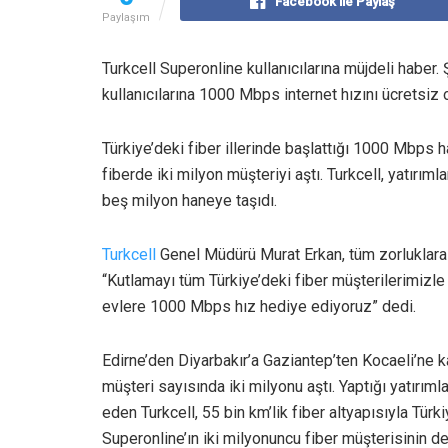
Facebook ile Paylaş
Paylaşım
Turkcell Superonline kullanıcılarına müjdeli haber.
kullanıcılarına 1000 Mbps internet hızını ücretsiz 
Türkiye’deki fiber illerinde başlattığı 1000 Mbps ha
fiberde iki milyon müşteriyi aştı. Turkcell, yatır
beş milyon haneye taşıdı.
Turkcell
Genel Müdürü Murat Erkan, tüm zorluklara r
“Kutlamayı tüm Türkiye’deki fiber müşterilerimizl
evlere 1000 Mbps hız hediye ediyoruz” dedi.
Edirne’den Diyarbakır’a Gaziantep’ten Kocaeli’ne ka
müşteri sayısında iki milyonu aştı. Yaptığı yatırımla
eden Turkcell, 55 bin km’lik fiber altyapısıyla Türki
Superonline’ın iki milyonuncu fiber müşterisinin de 