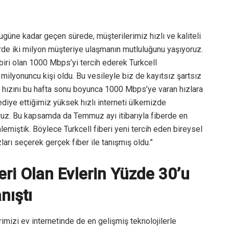
bugüne kadar geçen sürede, müşterilerimiz hızlı ve kaliteli
rde iki milyon müşteriye ulaşmanın mutluluğunu yaşıyoruz.
 biri olan 1000 Mbps’yi tercih ederek Turkcell
ki milyonuncu kişi oldu. Bu vesileyle biz de kayıtsız şartsız
e hızını bu hafta sonu boyunca 1000 Mbps’ye varan hızlara
diye ettiğimiz yüksek hızlı interneti ülkemizde
ruz. Bu kapsamda da Temmuz ayı itibarıyla fiberde en
nlemiştik. Böylece Turkcell fiberi yeni tercih eden bireysel
arı seçerek gerçek fiber ile tanışmış oldu.”
eri Olan Evlerin Yüzde 30’u
nıştı
erimizi ev internetinde de en gelişmiş teknolojilerle