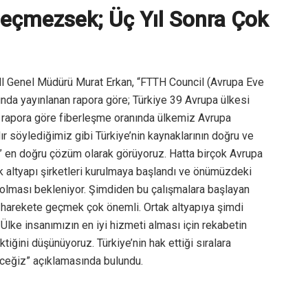
Geçmezsek; Üç Yıl Sonra Çok
ll Genel Müdürü Murat Erkan, “FTTH Council (Avrupa Eve
ında yayınlanan rapora göre; Türkiye 39 Avrupa ülkesi
Bu rapora göre fiberleşme oranında ülkemiz Avrupa
ır söylediğimiz gibi Türkiye’nin kaynaklarının doğru ve
ıyı” en doğru çözüm olarak görüyoruz. Hatta birçok Avrupa
ak altyapı şirketleri kurulmaya başlandı ve önümüzdeki
olması bekleniyor. Şimdiden bu çalışmalara başlayan
n harekete geçmek çok önemli. Ortak altyapıya şimdi
lke insanımızın en iyi hizmeti alması için rekabetin
iğini düşünüyoruz. Türkiye’nin hak ettiği sıralara
ceğiz” açıklamasında bulundu.