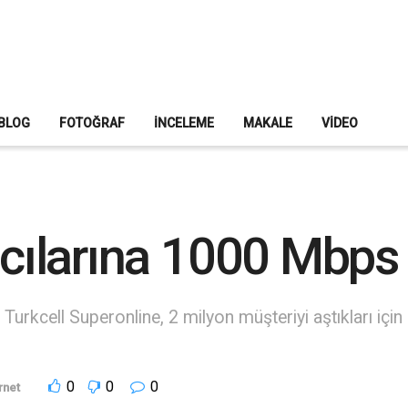
BLOG
FOTOĞRAF
İNCELEME
MAKALE
VIDEO
nıcılarına 1000 Mbps
ı Turkcell Superonline, 2 milyon müşteriyi aştıkları iç
0
0
0
rnet