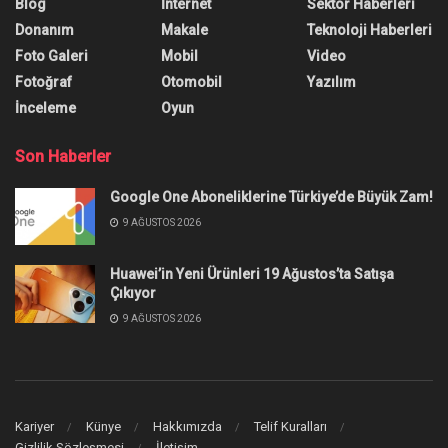
Blog
İnternet
Sektör Haberleri
Donanım
Makale
Teknoloji Haberleri
Foto Galeri
Mobil
Video
Fotoğraf
Otomobil
Yazılım
İnceleme
Oyun
Son Haberler
Google One Aboneliklerine Türkiye’de Büyük Zam!
9 AĞUSTOS 2026
Huawei’in Yeni Ürünleri 19 Ağustos’ta Satışa
Çıkıyor
9 AĞUSTOS 2026
Kariyer
Künye
Hakkımızda
Telif Kuralları
Gizlilik Sözleşmesi
İletişim