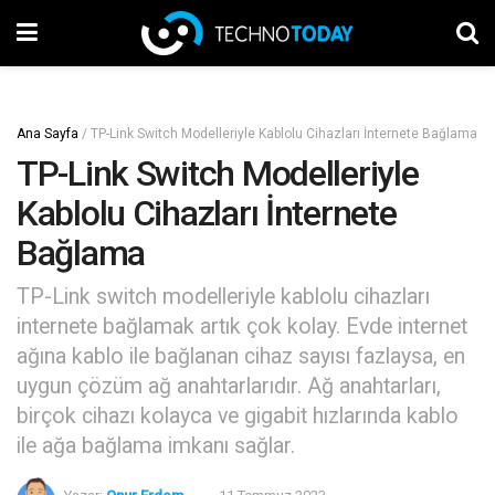
Ana Sayfa
/
TP-Link Switch Modelleriyle Kablolu Cihazları İnternete Bağlama
TP-Link Switch Modelleriyle
Kablolu Cihazları İnternete
Bağlama
TP-Link switch modelleriyle kablolu cihazları
internete bağlamak artık çok kolay. Evde internet
ağına kablo ile bağlanan cihaz sayısı fazlaysa, en
uygun çözüm ağ anahtarlarıdır. Ağ anahtarları,
birçok cihazı kolayca ve gigabit hızlarında kablo
ile ağa bağlama imkanı sağlar.