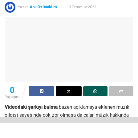
Yazar:
Anıl Özünaldım
10 Temmuz 2023
0
Paylaşım
Videodaki şarkıyı bulma
bazen açıklamaya eklenen müzik
bilgisi sayesinde çok zor olmasa da çalan müzik hakkında
hiçbir bilgi olmaması durumunda sizi hangi şarkının kendine
çektiğini merak edip bir sonuca varamayabilirsiniz.