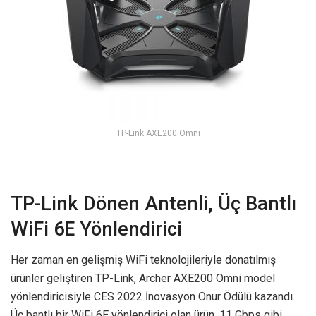
TP-Link AXE200 Omni
TP-Link Dönen Antenli, Üç Bantlı
WiFi 6E Yönlendirici
Her zaman en gelişmiş WiFi teknolojileriyle donatılmış
ürünler geliştiren TP-Link, Archer AXE200 Omni model
yönlendiricisiyle CES 2022 İnovasyon Onur Ödülü kazandı.
Üç bantlı bir WiFi 6E yönlendirici olan ürün, 11 Gbps gibi