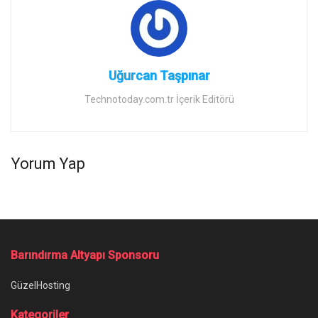
Uğurcan Taşpınar
Technotoday.com.tr İçerik Editörü
Yorum Yap
Barındırma Altyapı Sponsoru
GüzelHosting
Kategoriler