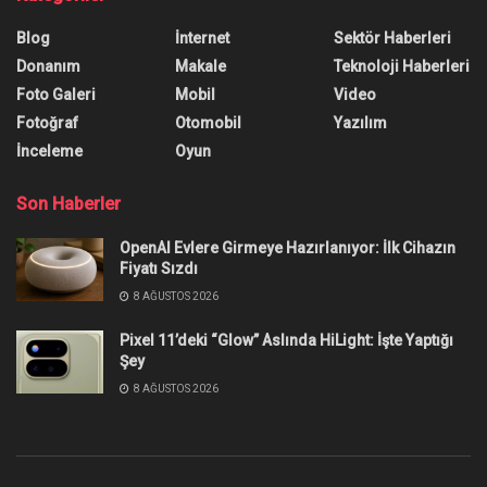
Blog
İnternet
Sektör Haberleri
Donanım
Makale
Teknoloji Haberleri
Foto Galeri
Mobil
Video
Fotoğraf
Otomobil
Yazılım
İnceleme
Oyun
Son Haberler
OpenAI Evlere Girmeye Hazırlanıyor: İlk Cihazın
Fiyatı Sızdı
8 AĞUSTOS 2026
Pixel 11’deki “Glow” Aslında HiLight: İşte Yaptığı
Şey
8 AĞUSTOS 2026