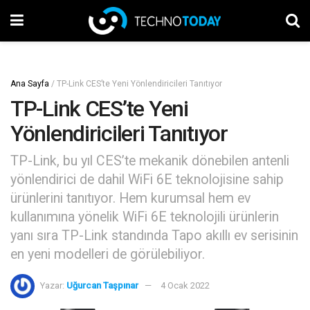
Ana Sayfa
/
TP-Link CES’te Yeni Yönlendiricileri Tanıtıyor
TP-Link CES’te Yeni
Yönlendiricileri Tanıtıyor
TP-Link, bu yıl CES’te mekanik dönebilen antenli
yönlendirici de dahil WiFi 6E teknolojisine sahip
ürünlerini tanıtıyor. Hem kurumsal hem ev
kullanımına yönelik WiFi 6E teknolojili ürünlerin
yanı sıra TP-Link standında Tapo akıllı ev serisinin
en yeni modelleri de görülebiliyor.
Yazar:
Uğurcan Taşpınar
4 Ocak 2022