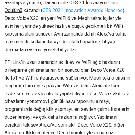
avantaj ve yenilikçi tasarımı ile CES 21
İnovasyon Onur
Ödülü’nü
kazandı (
CES 2021 Innovation Awards Honoree
).
Deco Voice X20, en yeni WiFi 6 ve Mesh teknolojileriyle
evin her yerinde yüksek hızlı ve düşük gecikmeli bir WiFi
kapsama alanı sunuyor. Aynı zamanda dahili Alexa’ya sahip
olan ürün ile kullanıcılar ayrı bir akıllı hoparlöre ihtiyaç
duymadan evlerini yönetebiliyorlar.
TP-Link’in uzun zamandır akıllı ev ve WiFi ağ cihazlarını
birleştirme çalışmalarının bir sonucu olan Deco Voice X20
ile IoT ve WiFi entegrasyonu sağlanıyor. Mesh teknolojisinin
sağladığı tüm evi kapsayan WiFi ve dahili Alexa ile tüm
evde ses ve ses kontrolü yapılabiliyor. Deco Voice, akıllı ev
cihazlarını yönetmeyi, günlük hava raporunu almayı,
programlarda değişiklik yapmayı, en sevilen çalma listelerini
düzenlemeyi ve çok daha fazlasını sağlıyor. Yapılması
gereken tek şey Alexa’ya sormak! Deco Voice X20, diğer
Alexa özellikli ürünler ve Deco birimleriyle sorunsuz