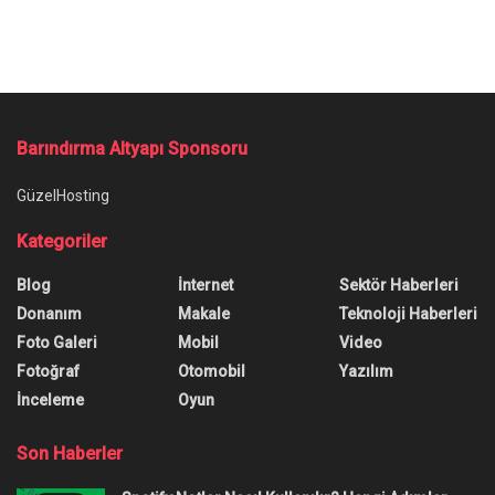
Ana Sayfa
/
Redmi K40 akıllı telefonu çıkış tarihi belli oldu! İşte fiyatı ve
özellikleri
Redmi K40 akıllı telefonu çıkış
tarihi belli oldu! İşte fiyatı ve
özellikleri
Yazar:
Onur Erdem
11 Ocak 2021