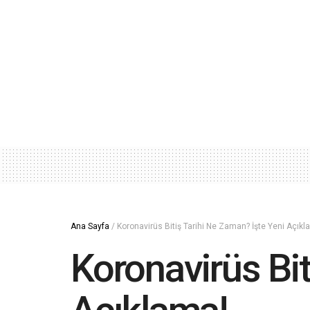
Ana Sayfa
/
Koronavirüs Bitiş Tarihi Ne Zaman? İşte Yeni Açıkl
Koronavirüs Bit