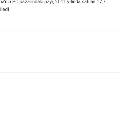
ba’nın PC pazarındaki payı, 2011 yılında satılan 17,7
ledi.