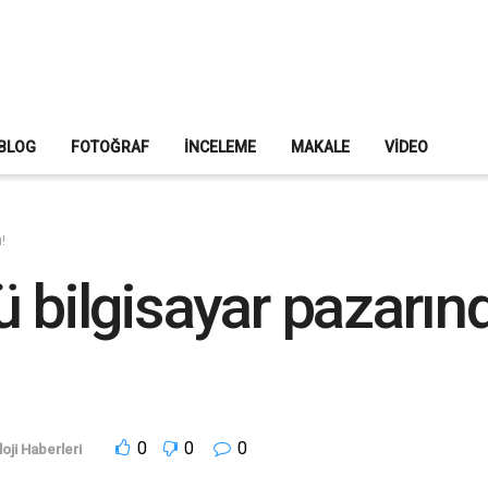
BLOG
FOTOĞRAF
İNCELEME
MAKALE
VIDEO
!
ü bilgisayar pazarı
0
0
0
oji Haberleri