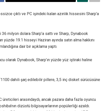
ssizce çıktı ve PC işindeki kalan azınlık hissesini Sharp’a
ni 36 milyon dolara Sharp’a sattı ve Sharp, Dynabook
an yüzde 19.1 hisseyi Haziran ayında satın alma hakkını
landığına dair bir açıklama yaptı.
ucu olarak Dynabook, Sharp’ın yüzde yüz iştiraki haline
T1100 dahili şarj edilebilir pillere, 3,5 inç disket sürücüsüne
C üreticileri arasındaydı, ancak pazara daha fazla oyuncu
hiba’nın dizüstü bilgisayarlarının popülerliği azaldı.