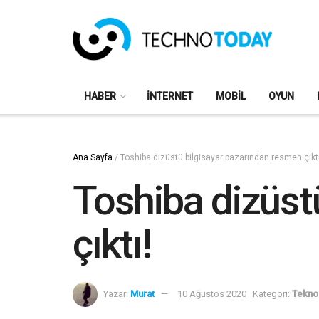
HABER
İNTERNET
MOBIL
OYUN
Ana Sayfa
/
Toshiba dizüstü bilgisayar pazarından resmen çıktı
Toshiba dizüst
çıktı!
Yazar:
Murat
10 Ağustos 2020
Kategori:
Teknol