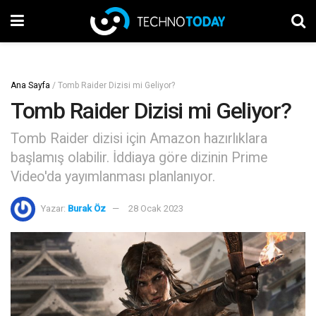
Ana Sayfa
/
Tomb Raider Dizisi mi Geliyor?
Tomb Raider Dizisi mi Geliyor?
Tomb Raider dizisi için Amazon hazırlıklara
başlamış olabilir. İddiaya göre dizinin Prime
Video'da yayımlanması planlanıyor.
Yazar:
Burak Öz
28 Ocak 2023