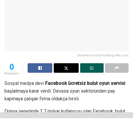
business hand holding like icon
0
Paylaşım
Sosyal medya devi
Facebook ücretsiz bulut oyun servisi
başlatmaya karar verdi. Devasa oyun sektöründen pay
kapmaya çalışan firma oldukça hırslı.
Dünya genelinde 2,7 milyar kullanıcısı olan Facebook, bulut
sisteminde önemli bir yer edinmeye çalışıyor. Bunu
sağlamanın en önemli yolu da hiç şüphesiz oyun