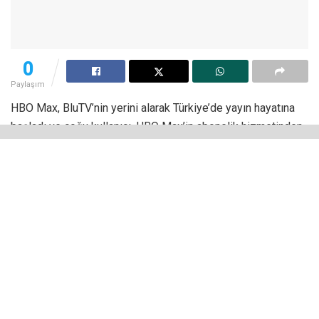
0
Paylaşım
HBO Max, BluTV’nin yerini alarak Türkiye’de yayın hayatına
başladı ve çoğu kullanıcı, HBO Max’in abonelik hizmetinden
yararlanarak zengin içerik yelpazesine erişmeye başladı. Ne
var ki
HBO Max açılmıyor
ise bu içerikleri izlemek de
mümkün olmuyor.
Peki, HBO Max’e girmiyorsa bu sorunu ortadan kaldırmak
için nasıl bir çözüm yolu izlemek gerekiyor? Bu rehberde
HBO Max’e erişilememesinin nedenlerini ve çözümlerini
sizinle paylaşacağız.
HBO Max’e Neden Girmiyor?