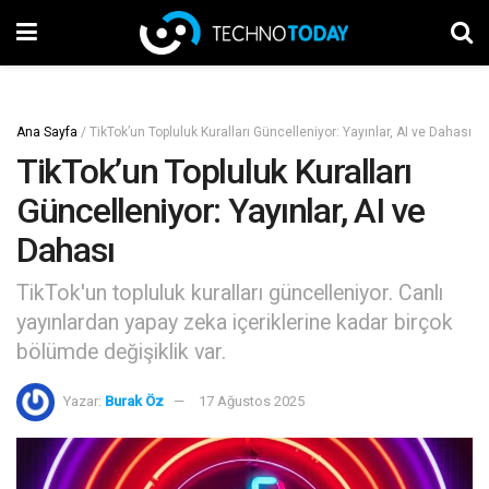
Ana Sayfa
/
TikTok’un Topluluk Kuralları Güncelleniyor: Yayınlar, AI ve Dahası
TikTok’un Topluluk Kuralları
Güncelleniyor: Yayınlar, AI ve
Dahası
TikTok'un topluluk kuralları güncelleniyor. Canlı
yayınlardan yapay zeka içeriklerine kadar birçok
bölümde değişiklik var.
Yazar:
Burak Öz
17 Ağustos 2025