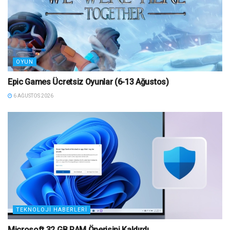
OYUN
Epic Games Ücretsiz Oyunlar (6-13 Ağustos)
6 AĞUSTOS 2026
TEKNOLOJI HABERLERI
Microsoft 32 GB RAM Önerisini Kaldırdı