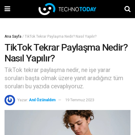
Ana Sayfa
/
TikTok Tekrar Paylaşma Nedir? Nasıl Yapılır?
TikTok Tekrar Paylaşma Nedir?
Nasıl Yapılır?
TikTok tekrar paylaşma nedir, ne işe yarar
soruları başta olmak üzere yanıt aradığınız tüm
soruları bu yazıda cevaplıyoruz.
Yazar:
Anıl Özünaldım
19 Temmuz 2023