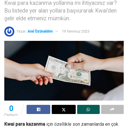
Kwai para kazanma yollarına mı ihtiyacınız var?
Bu listede yer alan yollara başvurarak Kwai'den
gelir elde etmeniz mümkün.
Yazar:
Anıl Özünaldım
19 Temmuz 2023
0
Paylaşım
Kwai para kazanma
için özellikle son zamanlarda en çok