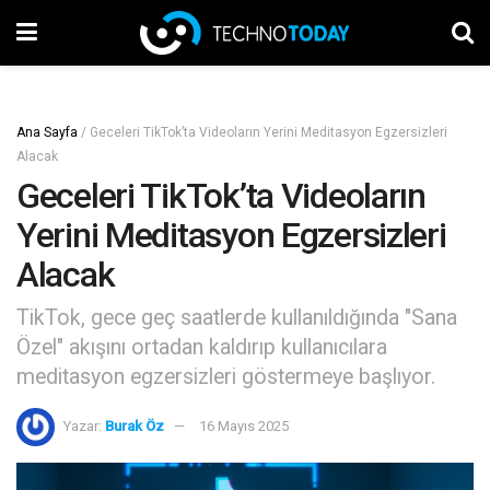
Ana Sayfa
/
Geceleri TikTok’ta Videoların Yerini Meditasyon Egzersizleri
Alacak
Geceleri TikTok’ta Videoların
Yerini Meditasyon Egzersizleri
Alacak
TikTok, gece geç saatlerde kullanıldığında "Sana
Özel" akışını ortadan kaldırıp kullanıcılara
meditasyon egzersizleri göstermeye başlıyor.
Yazar:
Burak Öz
16 Mayıs 2025