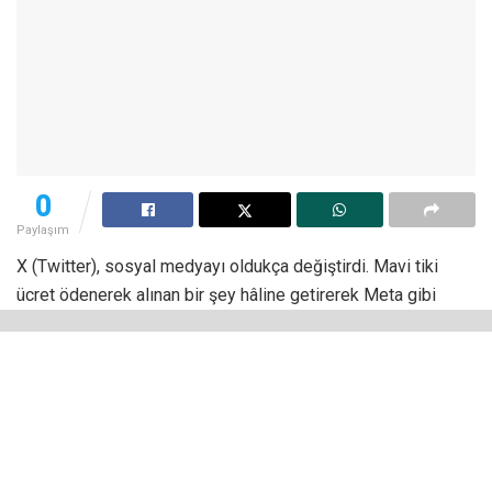
0
Paylaşım
X (Twitter), sosyal medyayı oldukça değiştirdi. Mavi tiki
ücret ödenerek alınan bir şey hâline getirerek Meta gibi
şirketleri de harekete geçirdi. Bununla birlikte her ay belirli
miktarda ödeme yaparak
Instagram mavi tik alma
mümkün
hâle geldi.
Meta’nın doğrulanmış hesabın avantajlarından yararlanmak
isteyenlere uygun bir ücretlendirme sunması, Instagram’ın
bu planının daha da yaygınlaşmasını sağladı. Siz de eğer