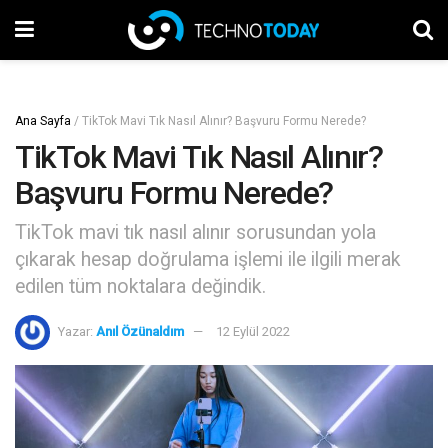
Ana Sayfa
/
TikTok Mavi Tık Nasıl Alınır? Başvuru Formu Nerede?
TikTok Mavi Tık Nasıl Alınır?
Başvuru Formu Nerede?
TikTok mavi tık nasıl alınır sorusundan yola
çıkarak hesap doğrulama işlemi ile ilgili merak
edilen tüm noktalara değindik.
Yazar:
Anıl Özünaldım
12 Eylül 2022