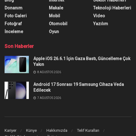
Nedir? Ne İşe Yarar?
Instagram profesyonel hesap nedir, ne işe yarar,
kişisel hesapla arasındaki fark nedir gibi soruları
tüm ayrıntılarıyla cevapladık.
Yazar:
Anıl Özünaldım
27 Aralık 2022
0
Paylaşım