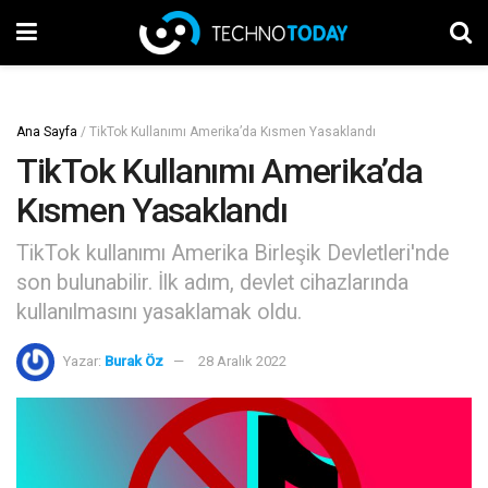
Ana Sayfa
/
TikTok Kullanımı Amerika’da Kısmen Yasaklandı
TikTok Kullanımı Amerika’da
Kısmen Yasaklandı
TikTok kullanımı Amerika Birleşik Devletleri'nde
son bulunabilir. İlk adım, devlet cihazlarında
kullanılmasını yasaklamak oldu.
Yazar:
Burak Öz
28 Aralık 2022